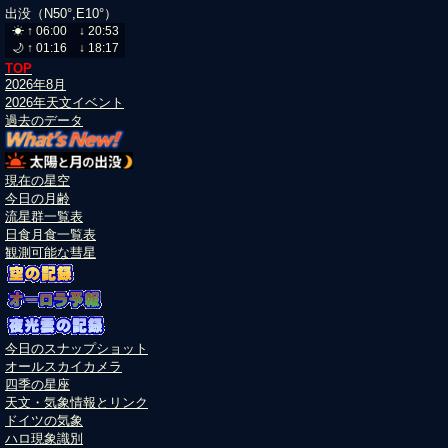
出没（N50°,E10°）
TOP
2026年8月
2026年天文イベント
過去のデータ
現在の星空
今日の月齢
流星群一覧表
日食月食一覧表
観測可能な彗星
今日のスナップショット
オールスカイカメラ
四季の星座
天文・気象情報とリンク
ドイツの気象
ハロ現象識別