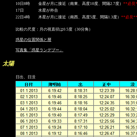
10日8時
金星が月に接近（南東、高度10度、間隔2.7度）
**必見*
17日
水星が外合
22日4時
木星が月に接近（南西、高度5度、間隔1.3度）
**必見*
比較の尺度：月の視直径は0.5度（30分角）
惑星の位置関係と暦
写真集「惑星ランデブー」
太陽
日出、日没