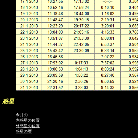
惑星
今月の
内惑星の位置
外惑星の位置
惑星の暦