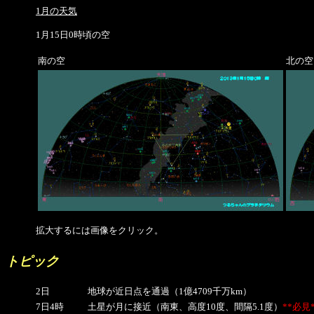
1月の天気
1月15日0時頃の空
南の空
北の空
拡大するには画像をクリック。
トピック
2日
地球が近日点を通過（1億4709千万km）
7日4時
土星が月に接近（南東、高度10度、間隔5.1度）
**必見*