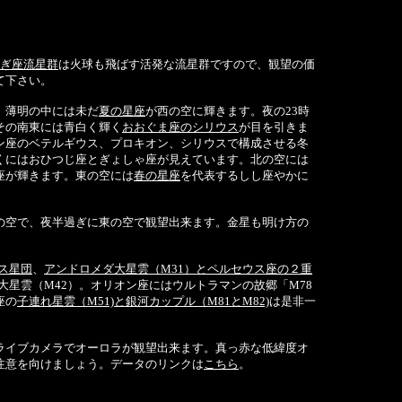
ぎ座流星群
は火球も飛ばす活発な流星群ですので、観望の価
て下さい。
、薄明の中には未だ
夏の星座
が西の空に輝きます。夜の23時
その南東には青白く輝く
おおぐま座のシリウス
が目を引きま
ン座のベテルギウス、プロキオン、シリウスで構成させる冬
くにはおひつじ座とぎょしゃ座が見えています。北の空には
座が輝きます。東の空には
春の星座
を代表するしし座やかに
の空で、夜半過ぎに東の空で観望出来ます。金星も明け方の
デス星団
、
アンドロメダ大星雲（M31）とペルセウス座の２重
大星雲（M42）。オリオン座にはウルトラマンの故郷「M78
座の
子連れ星雲（M51)と銀河カップル（M81とM82)
は是非一
ライブカメラでオーロラが観望出来ます。真っ赤な低緯度オ
注意を向けましょう。データのリンクは
こちら
。