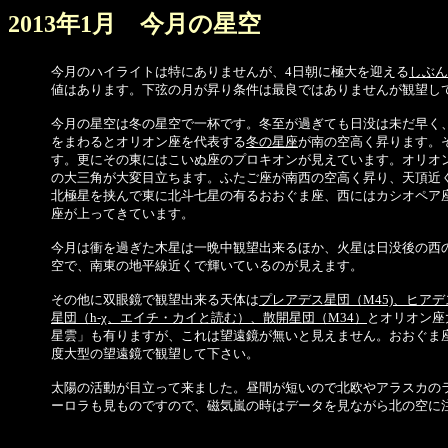
2013年1月 今月の星空
今月のハイライトは特にありませんが、4日朝に極大を迎える
しぶん
値はあります。下弦の月が昇り条件は最良ではありませんが観望し
今月の星空は冬の星空で一杯です。冬至が過ぎても日没は未だ早く
をまわるとオリオン座を代表する
冬の星座
が南の空高く昇ります。
す。更にその東にはこいぬ座のプロキオンが見えています。オリオ
の大三角が大変目立ちます。ふたご座が南西の空高く昇り、天頂近
北極星を挟んで東に北斗七星の有るおおぐま座、西にはカシオペア
座が上ってきています。
今月は衝を過ぎた木星は一晩中観望出来るほか、火星は日没後の西
空で、南東の地平線近くで輝いているのが見えます。
その他に双眼鏡で観望出来る天体は
プレアデス星団（M45)、ヒア
星団（h-χ、エイチ・カイと読む）、散開星団（M34）
とオリオン座
星雲」も有りますが、これは望遠鏡が無いと見えません。おおぐま
度大型の望遠鏡で観望して下さい。
太陽の活動が目立って来ました。昼間が短いので北欧やアラスカの
ーロラも見ものですので、磁気嵐の時はデータを見ながら北の空に