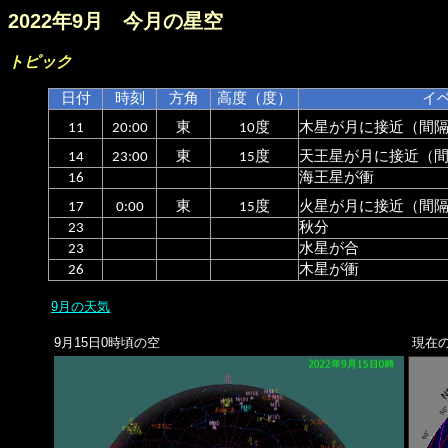
2022年9月 今月の星空
トピック
日付
時刻
方角
高度（度）
イ
11
20:00
東
10度
木星が月に接近（間隔
14
23:00
東
15度
天王星が月に接近（間隔
16
海王星が衝
17
0:00
東
15度
火星が月に接近（間隔2
23
秋分
23
水星が合
26
木星が衝
9月の天気
9月15日0時頃の空
現在