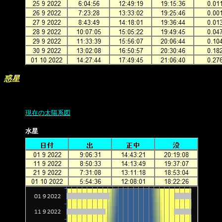
惑星
現在の太陽系図
水星