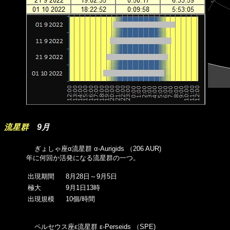
流星群
9月
ぎょしゃ座α流星群 α-Aurigids （206 AUR)
年に何回か活発になる流星群の一つ。
出現期間
8月28日～9月5日
極大
9月1日13時
出現規模
10個/時間
ペルセウス座ε流星群 ε-Perseids （SPE)