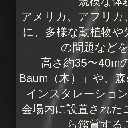
規模な体
アメリカ、アフリカ
に、多様な動植物や
の問題など
高さ約35〜40m
Baum（木）」や、
インスタレーショ
会場内に設置された
ら鑑賞する