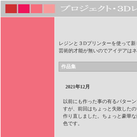
レジンと３Dプリンターを使って新
芸術的才能が無いのでアイデアはネ
作品集
2021年12月
以前にも作った事の有るパターン
すが、前回はちょっと失敗したの
作り直しました。ちょっと豪華な
色です。