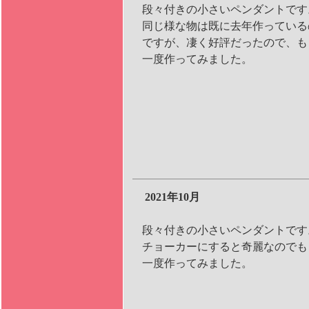
段々付きの小さいペンダントです
同じ様な物は既に去年作っている
ですが、凄く好評だったので、も
一度作ってみました。
2021年10月
段々付きの小さいペンダントです
チョーカーにすると奇麗なのでも
一度作ってみました。