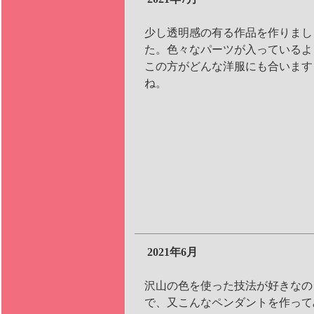
少し透明感の有る作品を作りまし
た。色々なパーツが入っているよ
この方がどんな洋服にも合います
ね。
2021年6月
沢山の色を使った技法が好きなの
で、又こんなペンダントを作って