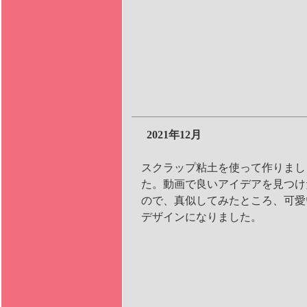
2021年12月
スクラップ粘土を使って作りまし
た。動画で良いアイデアを見つけ
ので、真似してみたところ、可愛
デザインになりました。