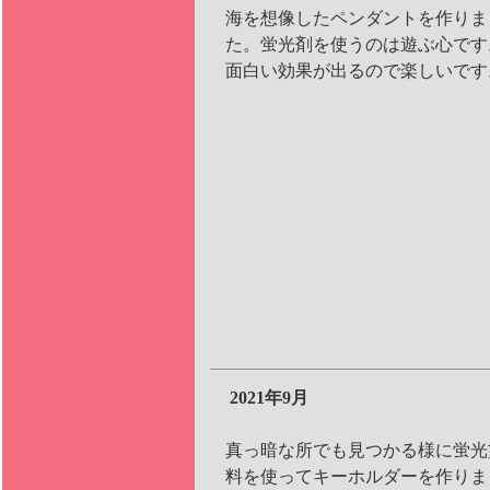
海を想像したペンダントを作りま
た。蛍光剤を使うのは遊ぶ心です
面白い効果が出るので楽しいです
2021年9月
真っ暗な所でも見つかる様に蛍光
料を使ってキーホルダーを作りま