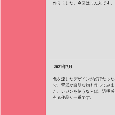
作りました。今回はまん丸です。
2021年7月
色を流したデザインが好評だった
で、背景が透明な物も作ってみま
た。レジンを使うならば、透明感
有る作品が一番です。