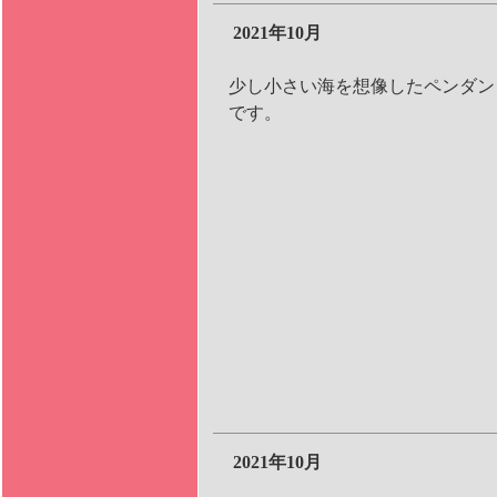
2021年10月
少し小さい海を想像したペンダン
です。
2021年10月