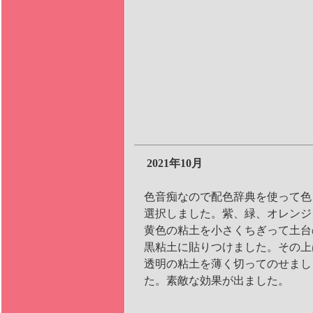
2021年10月
色音痴なので配色辞典を使って色
選択しました。紫、緑、オレンジ
黄色の粘土を小さくちぎって土台
黒粘土に貼りつけました。その上
透明の粘土を薄く切ってのせまし
た。素敵な効果が出ました。