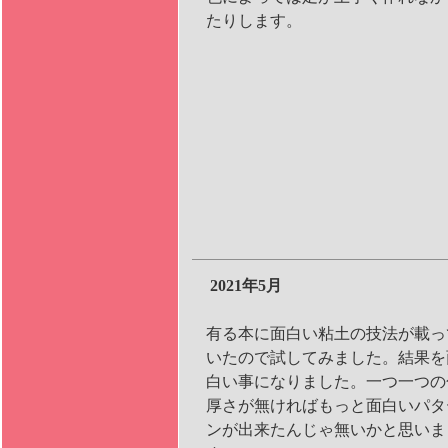
たりします。
2021年5月
有る本に面白い粘土の技法が載っ
いたので試してみました。結果を
白い事になりました。一つ一つの
厚さが無ければもっと面白いパタ
ンが出来たんじゃ無いかと思いま