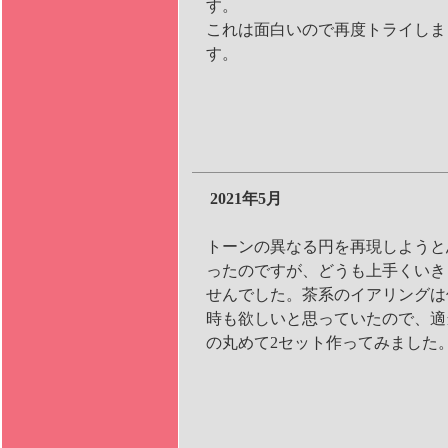
す。
これは面白いので再度トライしま
す。
2021年5月
トーンの異なる円を再現しようと
ったのですが、どうも上手くいき
せんでした。茶系のイアリングは
時も欲しいと思っていたので、適
の丸めて2セット作ってみました